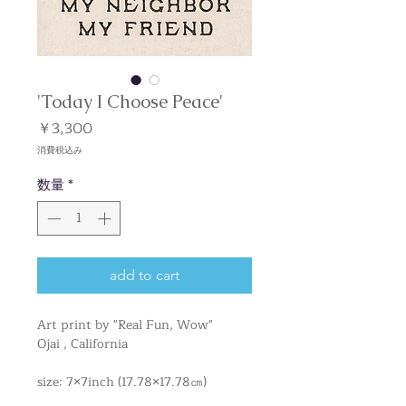
'Today I Choose Peace'
価
￥3,300
格
消費税込み
数量
*
add to cart
Art print by "Real Fun, Wow"
Ojai , California
size: 7×7inch (17.78×17.78㎝)