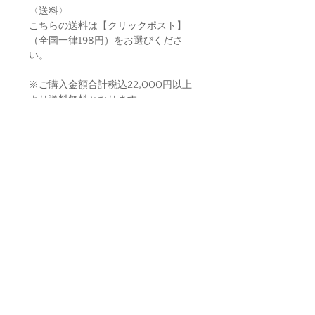
〈送料〉
こちらの送料は【クリックポスト】
（全国一律198円）をお選びくださ
い。
※ご購入金額合計税込22,000円以上
より送料無料となります。
CATEGORY
NEWS
ABOUT
KITCHEN
BLOG
利用規約
HERBAL
MY ACOUNT
PRIVACY POLICY
LIVING
SHIPPING
LEGAL STATEMENT
HEALTH
CONTACT
SHIPPING
BRAND
A N E L S A N T O L L C.
Star-Price Bldg.5F
RONGO HONEY
1-8-7 Daimyo Chuo-ku
Fukuoka
810-0041
Japan
SUTA
info@anelsanto.com