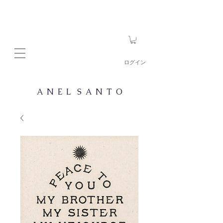
ログイン
A N E L S A N T O