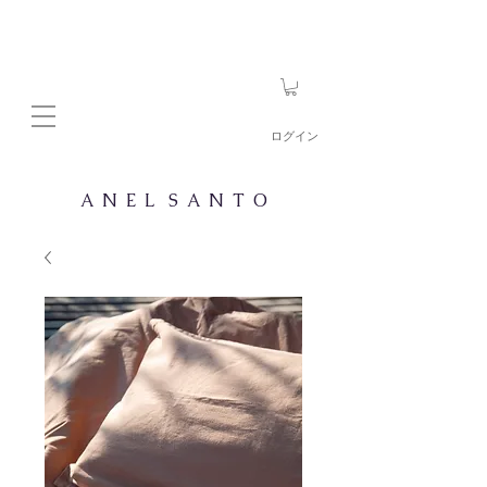
ログイン
A N E L S A N T O