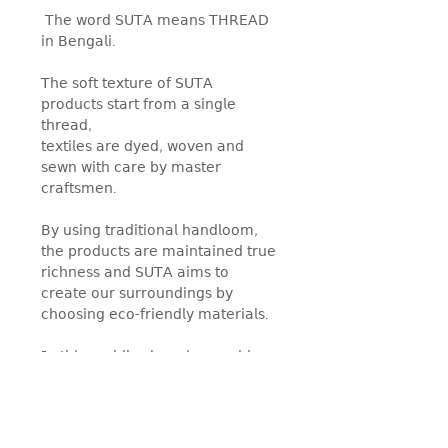
⁡ 𝖳𝗁𝖾 𝗐𝗈𝗋𝖽 𝖲𝖴𝖳𝖠 𝗆𝖾𝖺𝗇𝗌 𝖳𝖧𝖱𝖤𝖠𝖣
𝗂𝗇 𝖡𝖾𝗇𝗀𝖺𝗅𝗂.
𝖳𝗁𝖾 𝗌𝗈𝖿𝗍 𝗍𝖾𝗑𝗍𝗎𝗋𝖾 𝗈𝖿 𝖲𝖴𝖳𝖠
𝗉𝗋𝗈𝖽𝗎𝖼𝗍𝗌 𝗌𝗍𝖺𝗋𝗍 𝖿𝗋𝗈𝗆 𝖺 𝗌𝗂𝗇𝗀𝗅𝖾
𝗍𝗁𝗋𝖾𝖺𝖽,
𝗍𝖾𝗑𝗍𝗂𝗅𝖾𝗌 𝖺𝗋𝖾 𝖽𝗒𝖾𝖽, 𝗐𝗈𝗏𝖾𝗇 𝖺𝗇𝖽
𝗌𝖾𝗐𝗇 𝗐𝗂𝗍𝗁 𝖼𝖺𝗋𝖾 𝖻𝗒 𝗆𝖺𝗌𝗍𝖾𝗋
𝖼𝗋𝖺𝖿𝗍𝗌𝗆𝖾𝗇.
𝖡𝗒 𝗎𝗌𝗂𝗇𝗀 𝗍𝗋𝖺𝖽𝗂𝗍𝗂𝗈𝗇𝖺𝗅 𝗁𝖺𝗇𝖽𝗅𝗈𝗈𝗆,
𝗍𝗁𝖾 𝗉𝗋𝗈𝖽𝗎𝖼𝗍𝗌 𝖺𝗋𝖾 𝗆𝖺𝗂𝗇𝗍𝖺𝗂𝗇𝖾𝖽 𝗍𝗋𝗎𝖾
𝗋𝗂𝖼𝗁𝗇𝖾𝗌𝗌 𝖺𝗇𝖽 𝖲𝖴𝖳𝖠 𝖺𝗂𝗆𝗌 𝗍𝗈
𝖼𝗋𝖾𝖺𝗍𝖾 𝗈𝗎𝗋 𝗌𝗎𝗋𝗋𝗈𝗎𝗇𝖽𝗂𝗇𝗀𝗌 𝖻𝗒
𝖼𝗁𝗈𝗈𝗌𝗂𝗇𝗀 𝖾𝖼𝗈-𝖿𝗋𝗂𝖾𝗇𝖽𝗅𝗒 𝗆𝖺𝗍𝖾𝗋𝗂𝖺𝗅𝗌.
𝖨𝗇 𝗍𝗁𝗂𝗌 𝗋𝖺𝗉𝗂𝖽𝗅𝗒 𝖼𝗁𝖺𝗇𝗀𝗂𝗇𝗀 𝗐𝗈𝗋𝗅𝖽,
𝖲𝖴𝖳𝖠 𝗁𝗈𝗉𝖾𝗌 𝗍𝗈 𝗐𝖾𝖺𝗏𝖾 𝗋𝖾𝗅𝗂𝖺𝖻𝗅𝖾
𝗐𝗈𝗋𝗄 𝗈𝖿 𝖺𝗋𝗍 𝗍𝗈 𝗈𝗎𝗋 𝖽𝖺𝗂𝗅𝗒 𝗅𝗂𝗏𝖾𝗌 𝗍𝗈
𝗉𝗋𝗈𝗏𝗂𝖽𝖾 𝖼𝗈𝗆𝖿𝗈𝗋𝗍 𝖺𝗇𝖽 𝗋𝖾𝗅𝗂𝖾𝖿,
𝗌𝗈𝗆𝖾𝗍𝗁𝗂𝗇𝗀 𝗐𝖾 𝖺𝗅𝗅 𝗇𝖾𝖾𝖽 𝗍𝗈