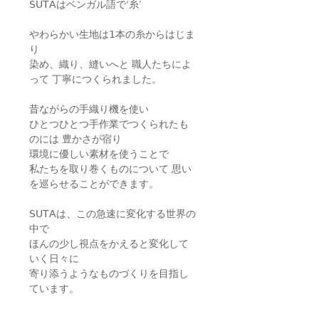
𝖲𝖴𝖳𝖠はベンガル語で‘糸’
やわらかい生地は𝟣本の糸からはじま
り
染め、織り、縫いへと 職人たちによ
って 丁寧につくられました。 ⁡
昔ながらの手織り機を使い
ひとつひとつ手作業でつくられたも
のには 豊かさが宿り
環境に優しい素材を使うことで
私たちを取り巻くものについて 思い
を巡らせることができます。 ⁡
𝖲𝖴𝖳𝖠は、この急速に変化する世界の
中で
ほんの少し視点をかえると変化して
いく日々に
寄り添うようなものづくりを目指し
ています。