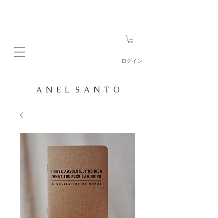
ログイン
A N E L S A N T O