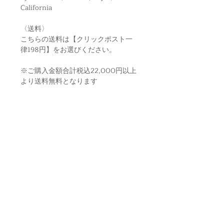
California
〈送料〉
こちらの送料は【クリックポスト一
律198円】をお選びください。
※ご購入金額合計税込22,000円以上
より送料無料となります
CATEGORY
NEWS
ABOUT
KITCHEN
BLOG
利用規約
HERBAL
MY ACOUNT
PRIVACY POLICY
LIVING
SHIPPING
LEGAL STATEMENT
HEALTH
CONTACT
SHIPPING