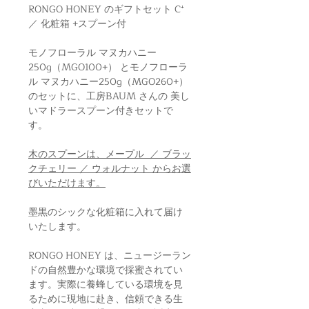
RONGO HONEY のギフトセット C⁺
／ 化粧箱 +スプーン付
モノフローラル マヌカハニー
250g（MGO100+） とモノフローラ
ル マヌカハニー250g（MGO260+）
のセットに、工房BAUM さんの 美し
いマドラースプーン付きセットで
す。
木のスプーンは、メープル ／ ブラッ
クチェリー ／ ウォルナット からお選
びいただけます。
墨黒のシックな化粧箱に入れて届け
いたします。
RONGO HONEY は、ニュージーラン
ドの自然豊かな環境で採蜜されてい
ます。実際に養蜂している環境を見
るために現地に赴き、信頼できる生