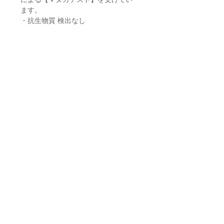
ます。
・抗生物質 検出なし
・除草剤・ソルビン酸 検出なし
→ ※ HP (www.rongohonye.com)
〈Analysis table〉をご覧ください
〈送料〉
こちらの送料は【宅急便60】をお選
びください。
※お届け先の地域を必ずお選びくだ
さい。
※ご購入金額合計税込22,000円以上
より送料無料となります。