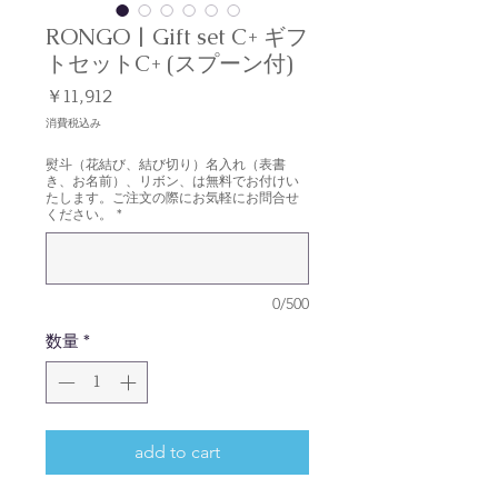
RONGO | Gift set C+ ギフ
トセットC+ (スプーン付)
価
￥11,912
格
消費税込み
熨斗（花結び、結び切り）名入れ（表書
き、お名前）、リボン、は無料でお付けい
たします。ご注文の際にお気軽にお問合せ
ください。
*
0/500
数量
*
add to cart