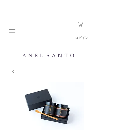
ログイン
A N E L S A N T O