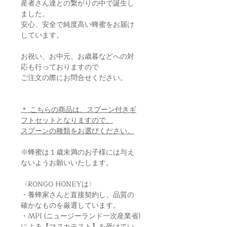
産者さん達との繋がりの中で誕生し
ました。
安心、安全で純度高い蜂蜜をお届け
しています。
お祝い、お中元、お歳暮などへの対
応も行っておりますので
ご注文の際にお問合せください。
＊ こちらの商品は、スプーン付きギ
フトセットとなりますので、
スプーンの種類をお選びください。
※蜂蜜は１歳未満のお子様には与え
ないようお願いいたします。
〈RONGO HONEYは〉
・養蜂家さんと直接契約し、品質の
確かなものを厳選しています。
・MPI (ニュージーランド一次産業省)
による【マヌカテスト】を受けてい