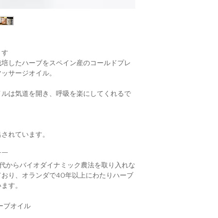
ます
栽培したハーブをスペイン産のコールドプレ
マッサージオイル。
イルは気道を開き、呼吸を楽にしてくれるで
出されています。
￣￣
 1970年代からバイオダイナミック農法を取り入れな
おり、オランダで40年以上にわたりハーブ
います。
ーブオイル