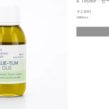
& Thyme - 
価
￥2,890
格
消費税込み