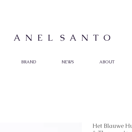
A N E L S A N T O
BRAND
NEWS
ABOUT
Het Blauwe Hui