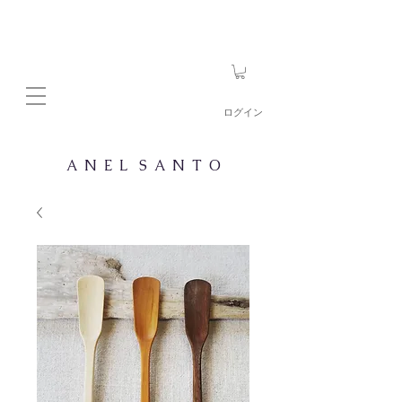
ログイン
A N E L S A N T O