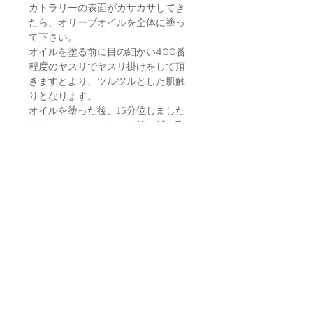
カトラリーの表面がカサカサしてき
たら、オリーブオイルを全体に塗っ
て下さい。
オイルを塗る前に目の細かい400番
程度のヤスリでヤスリ掛けをして頂
きますとより、ツルツルとした肌触
りとなります。
オイルを塗った後、15分位しました
らキッチンペーパーや布等で拭き取
って下さい。
〈送料〉
こちらの送料は
【クリックポスト・
全国一律198円】
をお選びください。
※ご購入金額合計税込22,000円以上
より送料無料となります。