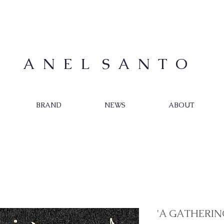
A N E L S A N T O
BRAND
NEWS
ABOUT
'A GATHERIN